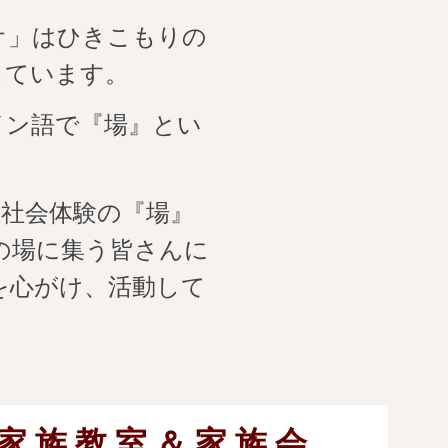
オ」はひきこもりの
しています。
イン語で『場』
とい
、社会体験の『場』
の場に集う皆さんに
を心がけ、活動して
家 族 教 室 ＆ 家 族 会