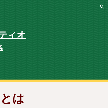
ion
ティオ
業
オとは