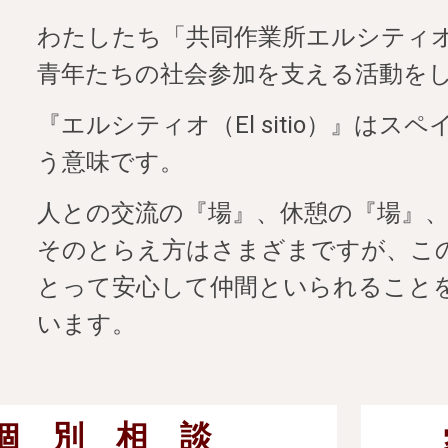
わたしたち「共同作業所エルシティ
青年たちの社会参加を支える活動を
『エルシティオ（El
sitio）
』は
スペ
う
意味
です。
人との交流の『場』、休憩の『場』
そのとらえ方はさまざまですが、こ
とって安心して仲間といられること
います。
個 別 相 談